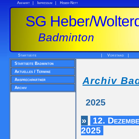
Anfahrt
|
Impressum
|
Heber-Nett
SG Heber/Wolterd
Badminton
Startseite
|
Vorstand
|
Startseite Badminton
Aktuelles / Termine
Archiv Ba
Ansprechpartner
Archiv
2025
»
12. Dezembe
2025