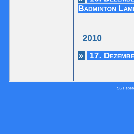
Badminton Lam
2010
»
17. Dezembe
SG Heber/