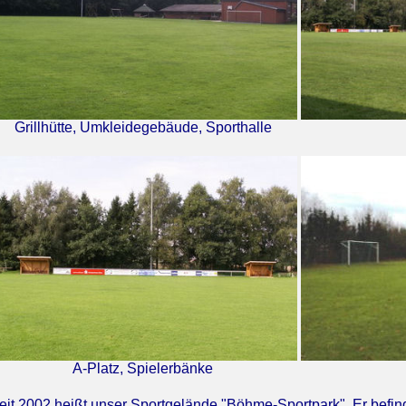
Grillhütte, Umkleidegebäude, Sporthalle
A-Platz, Spielerbänke
eit 2002 heißt unser Sportgelände "Böhme-Sportpark". Er befin