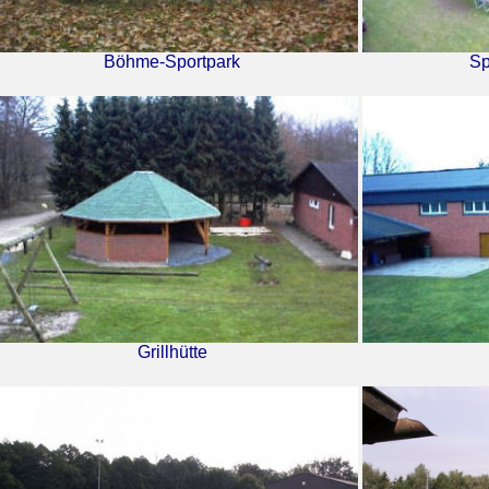
Böhme-Sportpark
Sp
Grillhütte