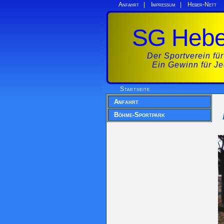
Anfahrt
|
Impressum
|
Heber-Nett
SG Heber
Der Sportverein für
Ein Gewinn für J
Startseite
Anfahrt
Böhme-Sportpark