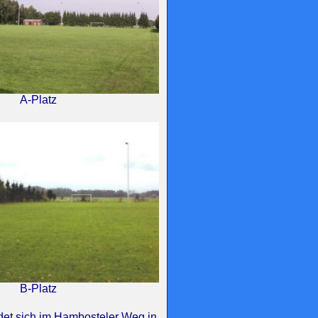
A-Platz
B-Platz
det sich im Hambosteler Weg in