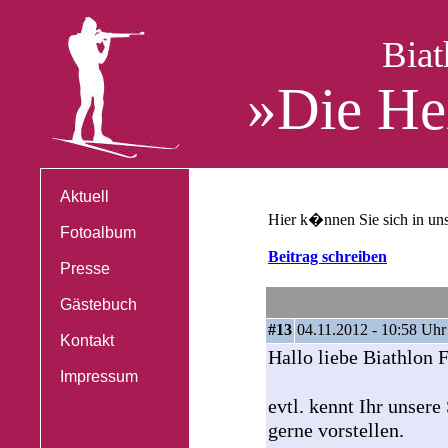
Biat
»Die He
Aktuell
Hier k�nnen Sie sich in un
Fotoalbum
Beitrag schreiben
Presse
Gästebuch
#13
04.11.2012 - 10:58 Uhr
Kontakt
Hallo liebe Biathlon 
Impressum
evtl. kennt Ihr unser
gerne vorstellen.