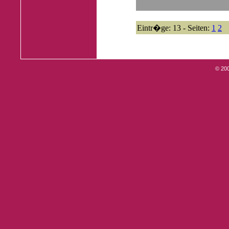
Eintr�ge: 13 - Seiten:
1
2
© 20