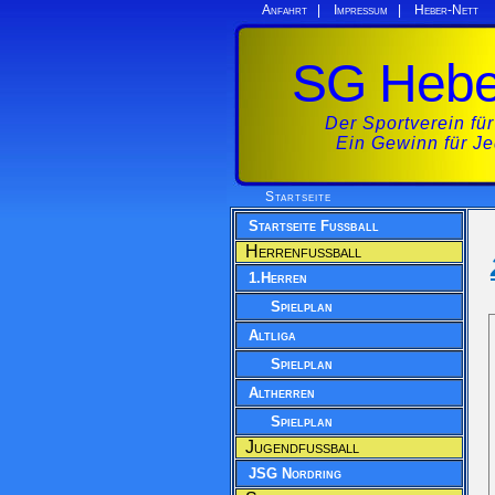
Anfahrt
|
Impressum
|
Heber-Nett
SG Heber
Der Sportverein für
Ein Gewinn für J
Startseite
Startseite Fussball
Herrenfussball
1.Herren
Spielplan
Altliga
Spielplan
Altherren
Spielplan
Jugendfussball
JSG Nordring