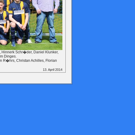
t, Hinnerk Schr�der, Daniel Klunker,
im Dinges.
R�hrs, Christan Achilles, Florian
13. April 2014