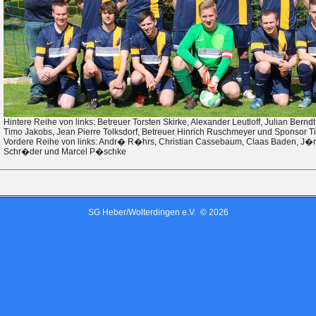
Hintere Reihe von links: Betreuer Torsten Skirke, Alexander Leutloff, Julian Bernd
Timo Jakobs, Jean Pierre Tolksdorf, Betreuer Hinrich Ruschmeyer und Sponsor T
Vordere Reihe von links: Andr� R�hrs, Christian Cassebaum, Claas Baden, J�rn 
Schr�der und Marcel P�schke
SG Heber/Wolterdingen e.V. © 2026