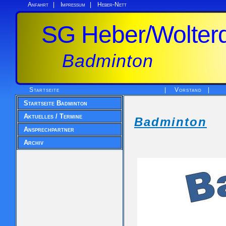
Anfahrt
|
Impressum
|
Heber-Nett
SG Heber/Wolterd
Badminton
Startseite
|
Vorstand
|
Startseite Badminton
Aktuelles / Termine
Badminton
Ansprechpartner
Archiv