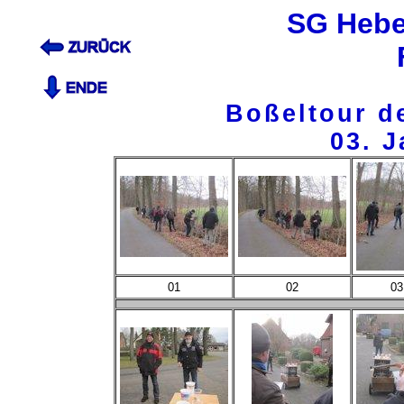
SG Hebe
Boßeltour de
03. 
01
02
03