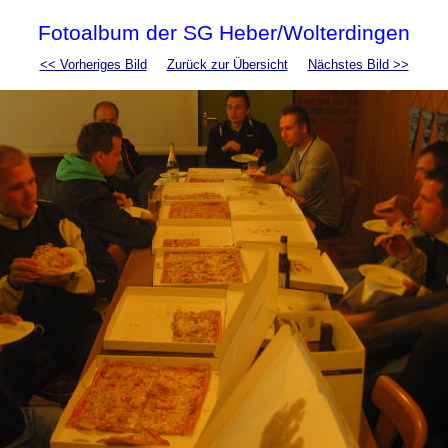
Fotoalbum der SG Heber/Wolterdingen
<< Vorheriges Bild
Zurück zur Übersicht
Nächstes Bild >>