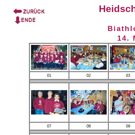
Heidsc
Biathl
14.
01
02
03
07
08
09